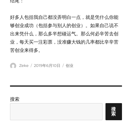
结尾：
好多人包括我自己都没弄明白一点，就是凭什么你能
够创业成功（包括参与别人的创业）。如果自己说不
出来凭什么，那么多半想碰运气。那么何必辛苦去创
业，每天买一注彩票，没准赚大钱的几率都比辛辛苦
苦创业来得多。
Author
Posted
Categories
Zeke
2019年6月10日
创业
on
搜索
搜
索