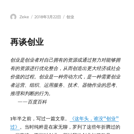
Author
Posted
Categories
Zeke
2018年3月22日
创业
on
再谈创业
创业是创业者对自己拥有的资源或通过努力对能够拥
有的资源进行优化整合，从而创造出更大经济或社会
价值的过程。创业是一种劳动方式，是一种需要创业
者运营、组织、运用服务、技术、器物作业的思考、
推理和判断的行为。
——百度百科
1年半之前，写过一篇文章。
《这年头，谁没“创业”
过》
。当时纯粹是在家无聊，罗列了这些年折腾过的