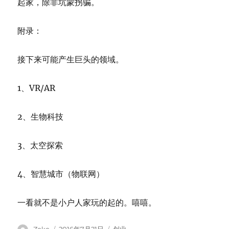
起家，除非坑蒙拐骗。
附录：
接下来可能产生巨头的领域。
1、VR/AR
2、生物科技
3、太空探索
4、智慧城市（物联网）
一看就不是小户人家玩的起的。嘻嘻。
Author
Posted
Categories