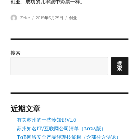
创业。成功的几率跟中彩票一样。
Author
Posted
Categories
Zeke
2015年6月25日
创业
on
搜索
搜
索
近期文章
有关苏州的一些冷知识V1.0
苏州知名IT/互联网公司清单（2024版）
ToB网络安全产品经理技能树（含部分方法论）