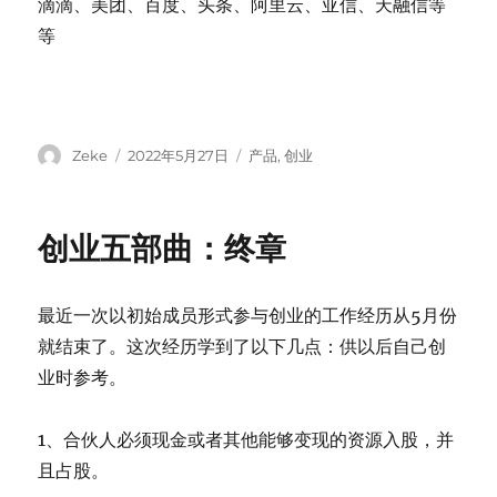
滴滴、美团、百度、头条、阿里云、亚信、天融信等
等
Author
Posted
Categories
Zeke
2022年5月27日
产品
,
创业
on
创业五部曲：终章
最近一次以初始成员形式参与创业的工作经历从5月份
就结束了。这次经历学到了以下几点：供以后自己创
业时参考。
1、合伙人必须现金或者其他能够变现的资源入股，并
且占股。