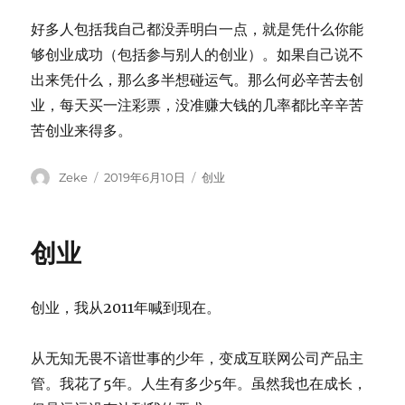
好多人包括我自己都没弄明白一点，就是凭什么你能
够创业成功（包括参与别人的创业）。如果自己说不
出来凭什么，那么多半想碰运气。那么何必辛苦去创
业，每天买一注彩票，没准赚大钱的几率都比辛辛苦
苦创业来得多。
Author
Posted
Categories
Zeke
2019年6月10日
创业
on
创业
创业，我从2011年喊到现在。
从无知无畏不谙世事的少年，变成互联网公司产品主
管。我花了5年。人生有多少5年。虽然我也在成长，